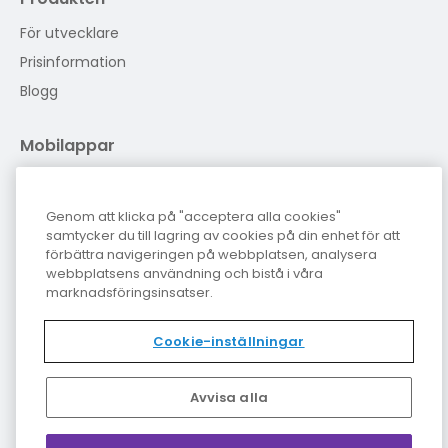
För utvecklare
Prisinformation
Blogg
Mobilappar
Genom att klicka på "acceptera alla cookies"
Administratörsinlogg
samtycker du till lagring av cookies på din enhet för att
förbättra navigeringen på webbplatsen, analysera
Logga in som admin
webbplatsens användning och bistå i våra
marknadsföringsinsatser.
Cookie-inställningar
Cookiepolicy
Cookie-inställningar
Avvisa alla
Copyright Spiris
2026
All Right Reserved