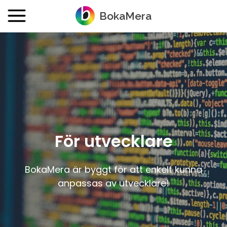
BokaMera
Priser
Funktioner
Demo
FAQ
Om oss
För utvecklare
Kontakt
BokaMera är byggt för att enkelt kunna
Integrationer
anpassas av utvecklare!
MINA BOKNINGAR